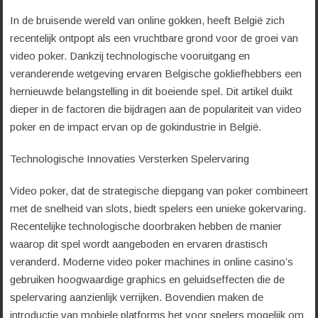
In de bruisende wereld van online gokken, heeft België zich
recentelijk ontpopt als een vruchtbare grond voor de groei van
video poker. Dankzij technologische vooruitgang en
veranderende wetgeving ervaren Belgische gokliefhebbers een
hernieuwde belangstelling in dit boeiende spel. Dit artikel duikt
dieper in de factoren die bijdragen aan de populariteit van video
poker en de impact ervan op de gokindustrie in België.
Technologische Innovaties Versterken Spelervaring
Video poker, dat de strategische diepgang van poker combineert
met de snelheid van slots, biedt spelers een unieke gokervaring.
Recentelijke technologische doorbraken hebben de manier
waarop dit spel wordt aangeboden en ervaren drastisch
veranderd. Moderne video poker machines in online casino’s
gebruiken hoogwaardige graphics en geluidseffecten die de
spelervaring aanzienlijk verrijken. Bovendien maken de
introductie van mobiele platforms het voor spelers mogelijk om