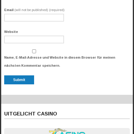
Email
(will not be published) (required)
Website
Name, E-Mail-Adresse und Website in diesem Browser für meinen
nächsten Kommentar speichern.
UITGELICHT CASINO