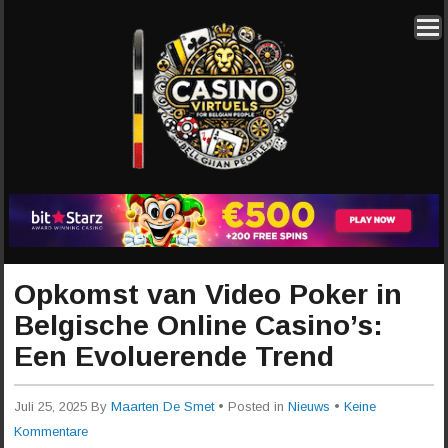
Opkomst van Video Poker in
Belgische Online Casino’s:
Een Evoluerende Trend
Juli 25, 2025
By
Maarten De Smet
• Posted in
Nieuws
•
Keine
Kommentare