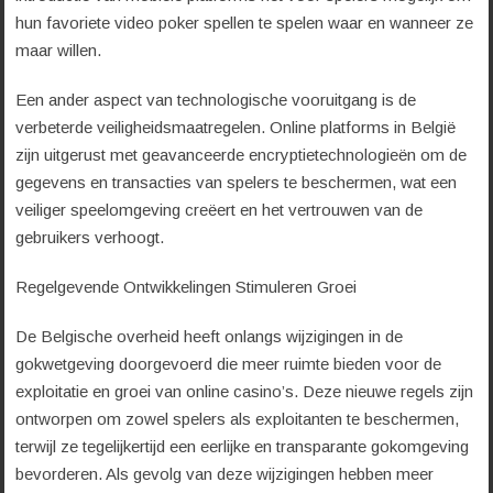
hun favoriete video poker spellen te spelen waar en wanneer ze
maar willen.
Een ander aspect van technologische vooruitgang is de
verbeterde veiligheidsmaatregelen. Online platforms in België
zijn uitgerust met geavanceerde encryptietechnologieën om de
gegevens en transacties van spelers te beschermen, wat een
veiliger speelomgeving creëert en het vertrouwen van de
gebruikers verhoogt.
Regelgevende Ontwikkelingen Stimuleren Groei
De Belgische overheid heeft onlangs wijzigingen in de
gokwetgeving doorgevoerd die meer ruimte bieden voor de
exploitatie en groei van online casino’s. Deze nieuwe regels zijn
ontworpen om zowel spelers als exploitanten te beschermen,
terwijl ze tegelijkertijd een eerlijke en transparante gokomgeving
bevorderen. Als gevolg van deze wijzigingen hebben meer