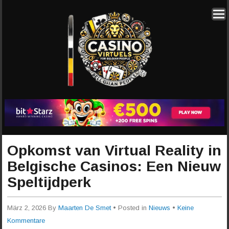
Opkomst van Virtual Reality in
Belgische Casinos: Een Nieuw
Speltijdperk
März 2, 2026
By
Maarten De Smet
• Posted in
Nieuws
•
Keine
Kommentare