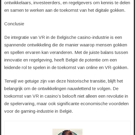
ontwikkelaars, investeerders, en regelgevers om kennis te delen
en samen te werken aan de toekomst van het digitale gokken.
Conclusie
De integratie van VR in de Belgische casino-industrie is een
spannende ontwikkeling die de manier waarop mensen gokken
en spellen ervaren kan veranderen. Met de juiste balans tussen
innovatie en regelgeving, heeft België de potentie om een
leidende rol te spelen in de toekomst van online en VR-gokken.
Terwijl we getuige zijn van deze historische transitie, blijft het
belangrijk om de ontwikkelingen nauwlettend te volgen. De
toekomst van VR in casino’s belooft niet alleen een revolutie in
de spelervaring, maar ook significante economische voordelen
voor de gaming-industrie in België.