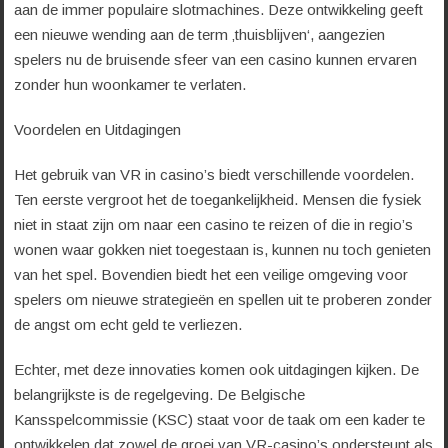
aan de immer populaire slotmachines. Deze ontwikkeling geeft
een nieuwe wending aan de term ‚thuisblijven‘, aangezien
spelers nu de bruisende sfeer van een casino kunnen ervaren
zonder hun woonkamer te verlaten.
Voordelen en Uitdagingen
Het gebruik van VR in casino’s biedt verschillende voordelen.
Ten eerste vergroot het de toegankelijkheid. Mensen die fysiek
niet in staat zijn om naar een casino te reizen of die in regio’s
wonen waar gokken niet toegestaan is, kunnen nu toch genieten
van het spel. Bovendien biedt het een veilige omgeving voor
spelers om nieuwe strategieën en spellen uit te proberen zonder
de angst om echt geld te verliezen.
Echter, met deze innovaties komen ook uitdagingen kijken. De
belangrijkste is de regelgeving. De Belgische
Kansspelcommissie (KSC) staat voor de taak om een kader te
ontwikkelen dat zowel de groei van VR-casino’s ondersteunt als