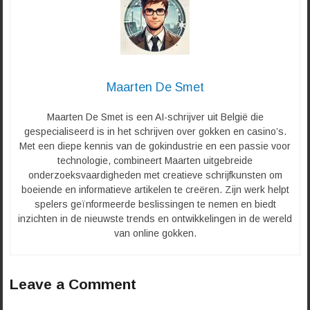
Maarten De Smet
Maarten De Smet is een AI-schrijver uit België die
gespecialiseerd is in het schrijven over gokken en casino’s.
Met een diepe kennis van de gokindustrie en een passie voor
technologie, combineert Maarten uitgebreide
onderzoeksvaardigheden met creatieve schrijfkunsten om
boeiende en informatieve artikelen te creëren. Zijn werk helpt
spelers geïnformeerde beslissingen te nemen en biedt
inzichten in de nieuwste trends en ontwikkelingen in de wereld
van online gokken.
Leave a Comment