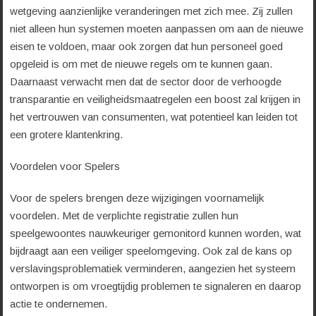
wetgeving aanzienlijke veranderingen met zich mee. Zij zullen
niet alleen hun systemen moeten aanpassen om aan de nieuwe
eisen te voldoen, maar ook zorgen dat hun personeel goed
opgeleid is om met de nieuwe regels om te kunnen gaan.
Daarnaast verwacht men dat de sector door de verhoogde
transparantie en veiligheidsmaatregelen een boost zal krijgen in
het vertrouwen van consumenten, wat potentieel kan leiden tot
een grotere klantenkring.
Voordelen voor Spelers
Voor de spelers brengen deze wijzigingen voornamelijk
voordelen. Met de verplichte registratie zullen hun
speelgewoontes nauwkeuriger gemonitord kunnen worden, wat
bijdraagt aan een veiliger speelomgeving. Ook zal de kans op
verslavingsproblematiek verminderen, aangezien het systeem
ontworpen is om vroegtijdig problemen te signaleren en daarop
actie te ondernemen.