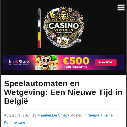
Speelautomaten en
Wetgeving: Een Nieuwe Tijd in
België
August 31, 2024
By
Maarten De Smet
• Posted in
Nieuws
•
Keine
Kommentare