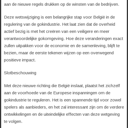
aan de nieuwe regels drukken op de winsten van de bedrijven.
Deze wetswijziging is een belangrijke stap voor België in de
regulering van de gokindustrie. Het laat zien dat de overheid
actief bezig is met het creëren van een veiligere en meer
verantwoordelijke gokomgeving. Hoe deze veranderingen exact
zullen uitpakken voor de economie en de samenleving, blijft te
bezien, maar de eerste tekenen wijzen op een overwegend
positieve impact.
Slotbeschouwing
Met deze nieuwe richting die België inslaat, plaatst het zichzelf
aan de voorhoede van de Europese inspanningen om de
gokindustrie te reguleren. Het is een spannende tijd voor zowel
spelers als aanbieders, en het zal interessant zijn om de verdere
ontwikkelingen en de uiteindelijke effecten van deze wetgeving
te volgen.