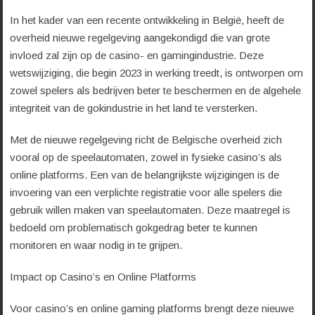
In het kader van een recente ontwikkeling in België, heeft de
overheid nieuwe regelgeving aangekondigd die van grote
invloed zal zijn op de casino- en gamingindustrie. Deze
wetswijziging, die begin 2023 in werking treedt, is ontworpen om
zowel spelers als bedrijven beter te beschermen en de algehele
integriteit van de gokindustrie in het land te versterken.
Met de nieuwe regelgeving richt de Belgische overheid zich
vooral op de speelautomaten, zowel in fysieke casino’s als
online platforms. Een van de belangrijkste wijzigingen is de
invoering van een verplichte registratie voor alle spelers die
gebruik willen maken van speelautomaten. Deze maatregel is
bedoeld om problematisch gokgedrag beter te kunnen
monitoren en waar nodig in te grijpen.
Impact op Casino’s en Online Platforms
Voor casino’s en online gaming platforms brengt deze nieuwe