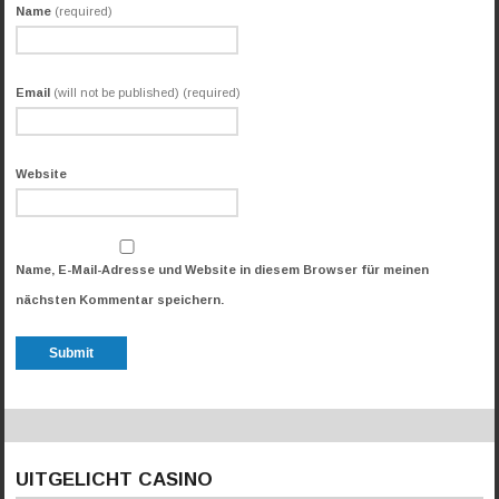
Name
(required)
Email
(will not be published) (required)
Website
Name, E-Mail-Adresse und Website in diesem Browser für meinen
nächsten Kommentar speichern.
UITGELICHT CASINO