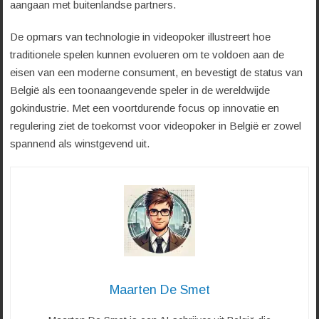
aangaan met buitenlandse partners.
De opmars van technologie in videopoker illustreert hoe
traditionele spelen kunnen evolueren om te voldoen aan de
eisen van een moderne consument, en bevestigt de status van
België als een toonaangevende speler in de wereldwijde
gokindustrie. Met een voortdurende focus op innovatie en
regulering ziet de toekomst voor videopoker in België er zowel
spannend als winstgevend uit.
Maarten De Smet