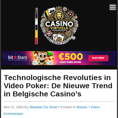
Technologische Revoluties in
Video Poker: De Nieuwe Trend
in Belgische Casino’s
Mai 21, 2026
By
Maarten De Smet
• Posted in
Nieuws
•
Keine
Kommentare