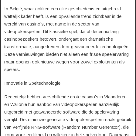
In België, waar gokken een rijke geschiedenis en uitgebreid
wettelijk kader heeft, is een opvallende trend zichtbaar in de
wereld van casino’s, met name in de sector van
videopokerspellen. Dit klassieke spel, dat al decennia lang
casinobezoekers betovert, ondergaat een dramatische
transformatie, aangedreven door geavanceerde technologieën.
Deze vernieuwingen bieden niet alleen een frisse speelervaring
maar openen ook nieuwe wegen voor zowel exploitanten als
spelers.
Innovatie in Speltechnologie
Recentelijk hebben verschillende grote casino’s in Vlaanderen
en Wallonië hun aanbod van videopokerspellen aanzienlijk
uitgebreid met geavanceerde software die de spelervaring
verrijkt. Deze nieuwe generatie videopokerspellen maakt gebruik
van verfijnde RNG-software (Random Number Generator), die
zorgt voor eerlijkheid en willekeur in het spelverloop. Daarnaast