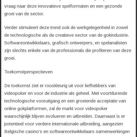
vraag naar deze innovatieve spelformaten en een gezonde
groei van de sector.
Verder stimuleert deze trend ook de werkgelegenheid in zowel
de technologische als de creatieve sector van de gokindustrie.
Softwareontwikkelaars, grafisch ontwerpers, en spelanalisten
zijn slechts enkele van de professionals die profiteren van deze
groei.
Toekomstperspectieven
De toekomst ziet er rooskleurig uit voor liefhebbers van
videopoker en voor de industrie als geheel. Met voortdurende
technologische vooruitgang en een groeiende acceptatie van
online gokplatformen, zal de markt voor videopoker
waarschijnlijk blijven evolueren en uitbreiden. Daarnaast is er
potentieel voor verdere internationale uitbreiding, aangezien
Belgische casino’s en softwareontwikkelaars samenwerkingen