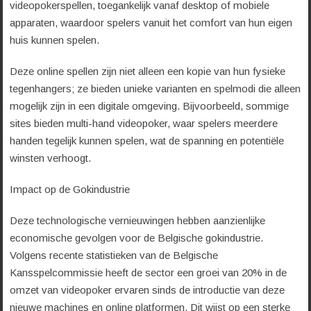
videopokerspellen, toegankelijk vanaf desktop of mobiele
apparaten, waardoor spelers vanuit het comfort van hun eigen
huis kunnen spelen.
Deze online spellen zijn niet alleen een kopie van hun fysieke
tegenhangers; ze bieden unieke varianten en spelmodi die alleen
mogelijk zijn in een digitale omgeving. Bijvoorbeeld, sommige
sites bieden multi-hand videopoker, waar spelers meerdere
handen tegelijk kunnen spelen, wat de spanning en potentiële
winsten verhoogt.
Impact op de Gokindustrie
Deze technologische vernieuwingen hebben aanzienlijke
economische gevolgen voor de Belgische gokindustrie.
Volgens recente statistieken van de Belgische
Kansspelcommissie heeft de sector een groei van 20% in de
omzet van videopoker ervaren sinds de introductie van deze
nieuwe machines en online platformen. Dit wijst op een sterke