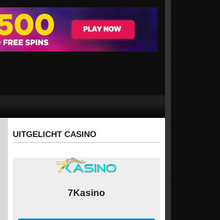
UITGELICHT CASINO
7Kasino