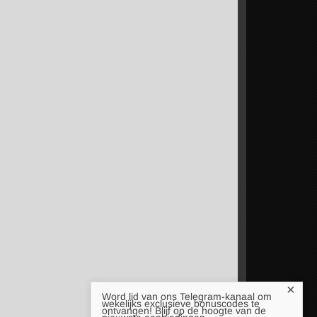
×
Word lid van ons Telegram-kanaal om
wekelijks exclusieve bonuscodes te
ontvangen! Blijf op de hoogte van de