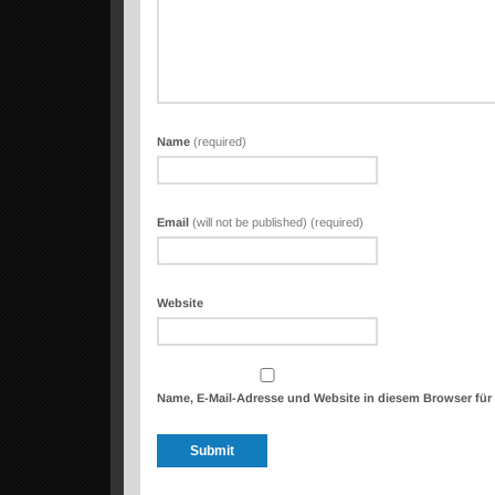
Name
(required)
Email
(will not be published) (required)
Website
Name, E-Mail-Adresse und Website in diesem Browser fü