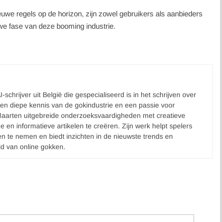
ieuwe regels op de horizon, zijn zowel gebruikers als aanbieders
we fase van deze booming industrie.
schrijver uit België die gespecialiseerd is in het schrijven over
en diepe kennis van de gokindustrie en een passie voor
Maarten uitgebreide onderzoeksvaardigheden met creatieve
 en informatieve artikelen te creëren. Zijn werk helpt spelers
n te nemen en biedt inzichten in de nieuwste trends en
ld van online gokken.