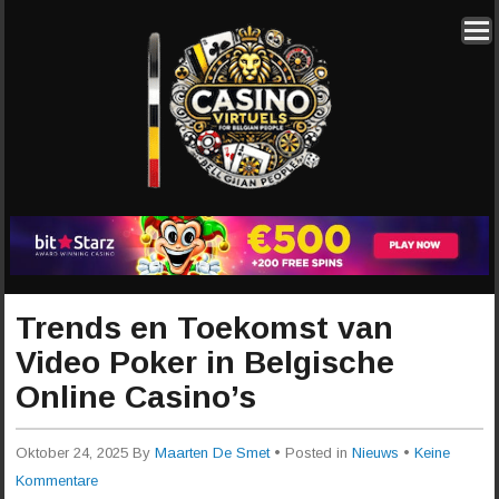
Trends en Toekomst van
Video Poker in Belgische
Online Casino’s
Oktober 24, 2025
By
Maarten De Smet
• Posted in
Nieuws
•
Keine
Kommentare