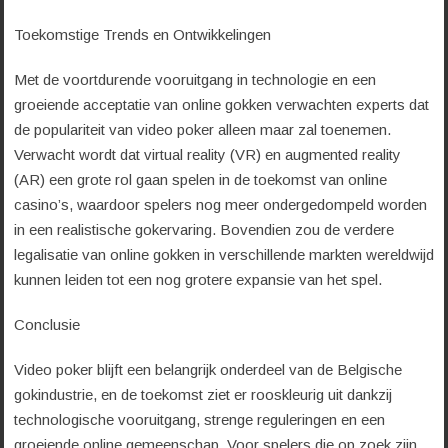
Toekomstige Trends en Ontwikkelingen
Met de voortdurende vooruitgang in technologie en een
groeiende acceptatie van online gokken verwachten experts dat
de populariteit van video poker alleen maar zal toenemen.
Verwacht wordt dat virtual reality (VR) en augmented reality
(AR) een grote rol gaan spelen in de toekomst van online
casino’s, waardoor spelers nog meer ondergedompeld worden
in een realistische gokervaring. Bovendien zou de verdere
legalisatie van online gokken in verschillende markten wereldwijd
kunnen leiden tot een nog grotere expansie van het spel.
Conclusie
Video poker blijft een belangrijk onderdeel van de Belgische
gokindustrie, en de toekomst ziet er rooskleurig uit dankzij
technologische vooruitgang, strenge reguleringen en een
groeiende online gemeenschap. Voor spelers die op zoek zijn