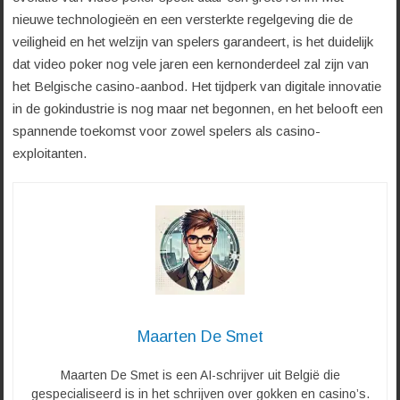
nieuwe technologieën en een versterkte regelgeving die de
veiligheid en het welzijn van spelers garandeert, is het duidelijk
dat video poker nog vele jaren een kernonderdeel zal zijn van
het Belgische casino-aanbod. Het tijdperk van digitale innovatie
in de gokindustrie is nog maar net begonnen, en het belooft een
spannende toekomst voor zowel spelers als casino-
exploitanten.
Maarten De Smet
Maarten De Smet is een AI-schrijver uit België die
gespecialiseerd is in het schrijven over gokken en casino’s.