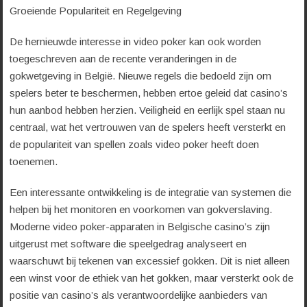
Groeiende Populariteit en Regelgeving
De hernieuwde interesse in video poker kan ook worden
toegeschreven aan de recente veranderingen in de
gokwetgeving in België. Nieuwe regels die bedoeld zijn om
spelers beter te beschermen, hebben ertoe geleid dat casino’s
hun aanbod hebben herzien. Veiligheid en eerlijk spel staan nu
centraal, wat het vertrouwen van de spelers heeft versterkt en
de populariteit van spellen zoals video poker heeft doen
toenemen.
Een interessante ontwikkeling is de integratie van systemen die
helpen bij het monitoren en voorkomen van gokverslaving.
Moderne video poker-apparaten in Belgische casino’s zijn
uitgerust met software die speelgedrag analyseert en
waarschuwt bij tekenen van excessief gokken. Dit is niet alleen
een winst voor de ethiek van het gokken, maar versterkt ook de
positie van casino’s als verantwoordelijke aanbieders van