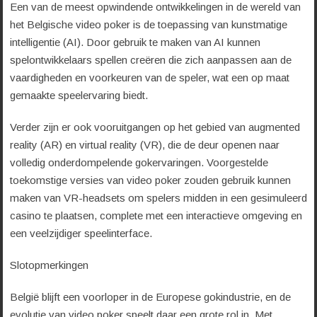
Een van de meest opwindende ontwikkelingen in de wereld van
het Belgische video poker is de toepassing van kunstmatige
intelligentie (AI). Door gebruik te maken van AI kunnen
spelontwikkelaars spellen creëren die zich aanpassen aan de
vaardigheden en voorkeuren van de speler, wat een op maat
gemaakte speelervaring biedt.
Verder zijn er ook vooruitgangen op het gebied van augmented
reality (AR) en virtual reality (VR), die de deur openen naar
volledig onderdompelende gokervaringen. Voorgestelde
toekomstige versies van video poker zouden gebruik kunnen
maken van VR-headsets om spelers midden in een gesimuleerd
casino te plaatsen, complete met een interactieve omgeving en
een veelzijdiger speelinterface.
Slotopmerkingen
België blijft een voorloper in de Europese gokindustrie, en de
evolutie van video poker speelt daar een grote rol in. Met